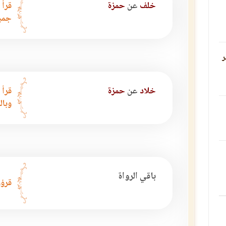
خلف
عن
حمزة
قرأ 
جميع
ر
خلاد
عن
حمزة
قرأ 
وبال
باقي الرواة
قرؤو