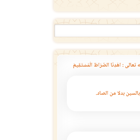
لى : اهْدِنَا الصِّرَاطَ الْمُسْتَقِيمَ
بالسين بدلا من الصاد.