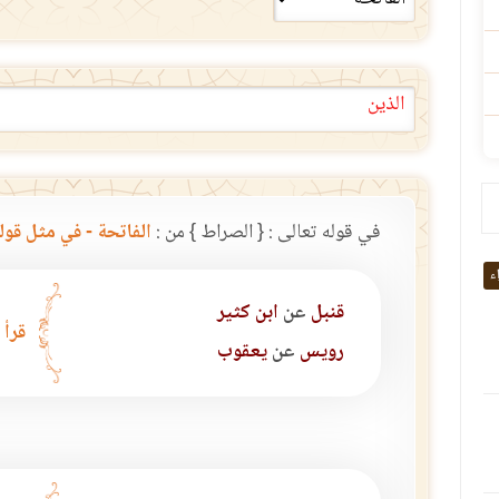
الذين
في قوله تعالى : { الصراط } من :
الفاتحة - في مثل قوله تعا
اء
قنبل
عن
ابن كثير
قرأ 
رويس
عن
يعقوب