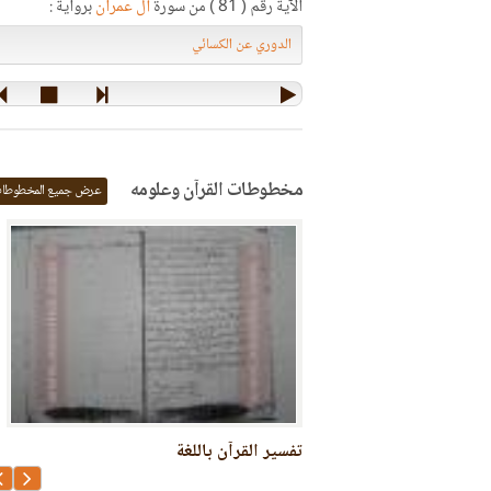
الآية رقم ( 81 ) من سورة
آل عمران
برواية :
مخطوطات القرآن وعلومه
عرض جميع المخطوطا
ءات السبع
تفسير القرآن باللغة