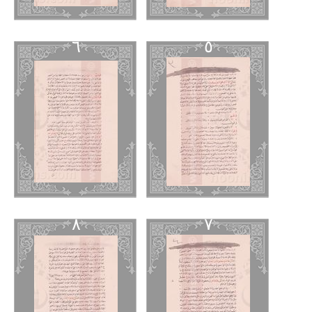
٦
٥
٨
٧