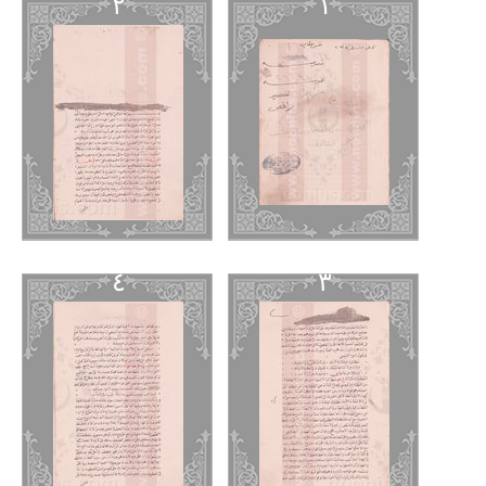
٢
١
٤
٣