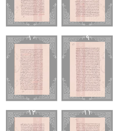
١٠
٩
١٢
١١