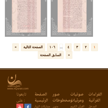
www.nQuran.com
القراءات
صوتيات
صور
الصفحة
تابعونا
القرآنية
ومرئيات
ومخطوطات
الرئيسية
على :
المدخل
القرآن الكريم
متون
مشاركات الزوار