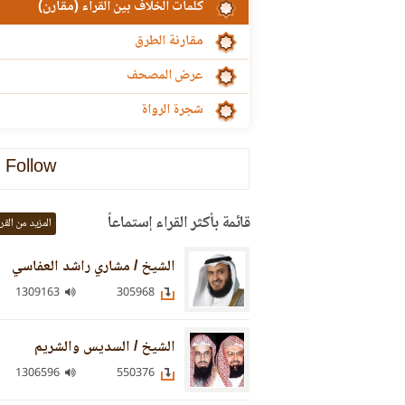
كلمات الخلاف بين القراء (مقارن)
مقارنة الطرق
عرض المصحف
شجرة الرواة
Follow
قائمة بأكثر القراء إستماعاً
المزيد من القر
الشيخ / مشاري راشد العفاسي
1309163
305968
الشيخ / السديس والشريم
1306596
550376