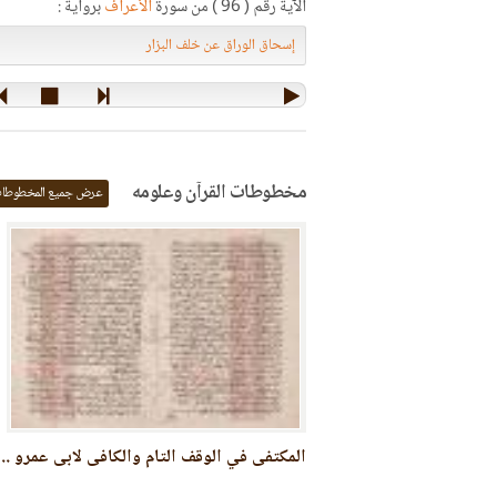
الآية رقم ( 96 ) من سورة
الأعراف
برواية :
مخطوطات القرآن وعلومه
عرض جميع المخطوطا
آن
المكتفى في الوقف التام والكافى لابى عمرو ..