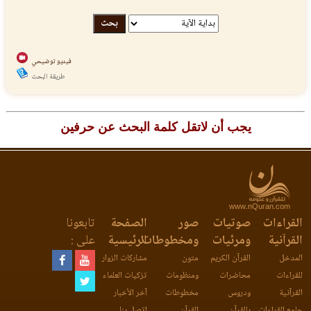
فيديو توضيحي
طريقة البحث
يجب أن لاتقل كلمة البحث عن حرفين
www.nQuran.com
القراءات
صوتيات
صور
الصفحة
تابعونا
القرآنية
ومرئيات
ومخطوطات
الرئيسية
على :
المدخل
القرآن الكريم
متون
مشاركات الزوار
للقراءات
محاضرات
ومنظومات
تزكيات العلماء
القرآنية
ودروس
مخطوطات
آخر الأخبار
جامع القراءات
بالقرآن
القرآن
اتصل بنا