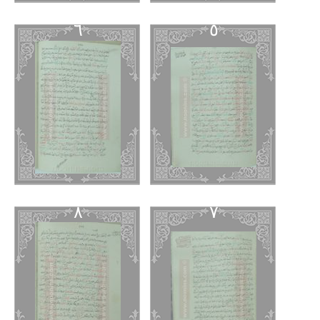
٦
٥
٨
٧