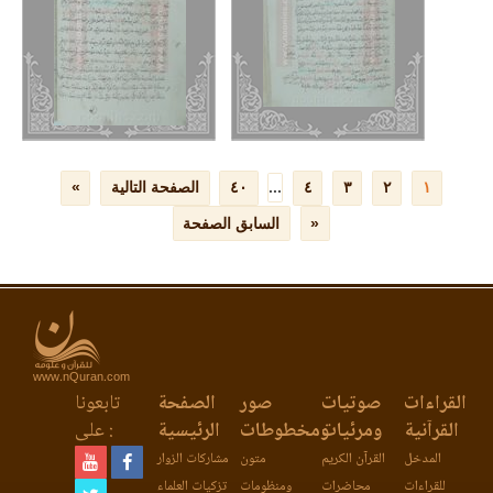
www.nQuran.com
القراءات
صوتيات
صور
الصفحة
تابعونا
القرآنية
ومرئيات
ومخطوطات
الرئيسية
على :
المدخل
القرآن الكريم
متون
مشاركات الزوار
للقراءات
محاضرات
ومنظومات
تزكيات العلماء