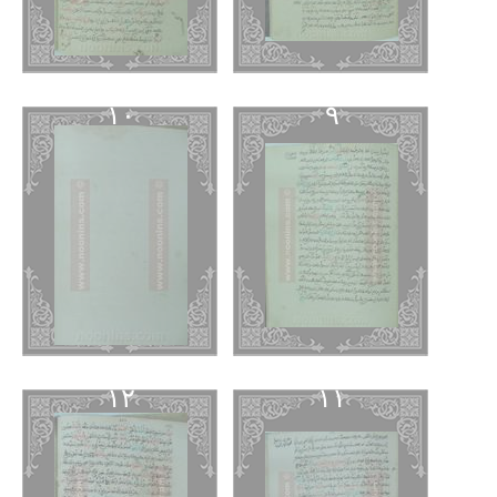
١٠
٩
١٢
١١