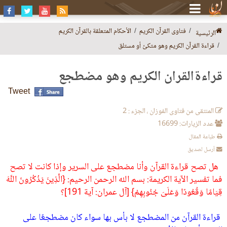
فتاوى القرآن الكريم
الأحكام المتعلقة بالقرآن الكريم
الرئيسية
قراءة القرآن الكريم وهو متكئ أو مستلق
قراءةالقرآن الكريم وهو مضطجع
Tweet
المنتقى من فتاوى الفوزان ، الجزء : 2
عدد الزيارات: 16699
طباعة المقال
أرسل لصديق
هل تصح قراءة القرآن وأنا مضطجع على السرير وإذا كانت لا تصح
فما تفسير الآية الكريمة‏:‏ بسم الله الرحمن الرحيم‏:‏ ‏{‏الَّذِينَ يَذْكُرُونَ اللَّهَ
قِيَامًا وَقُعُودًا وَعَلَىَ جُنُوبِهِمْ‏}‏ ‏[‏آل عمران‏:‏ آية 191‏]‏‏؟
‏ قراءة القرآن من المضطجع لا بأس بها سواء كان مضطجعًا على