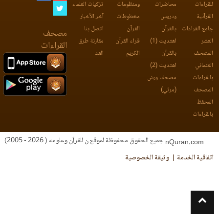
للقراءات
محاضرات
ومنظومات
تزكيات العلماء
القرآنية
ودروس
مخطوطات
آخر الأخبار
جامع القراءات
بالقرآن
القرآن
اتصل بنا
مصحف
العشر
اهتديت (1)
قراء القرآن
مقارنة طرق
القراءات
المصحف
بالقرآن
الكريم
العد
العثماني
اهتديت (2)
بالقراءات
مصحف ورش
المصحف
(مرئي)
المحفظ
بالقراءات
جميع الحقوق محفوظة لموقع ن للقرآن وعلومه ( 2026 - 2005)
nQuran.com
اتفاقية الخدمة
وثيقة الخصوصية