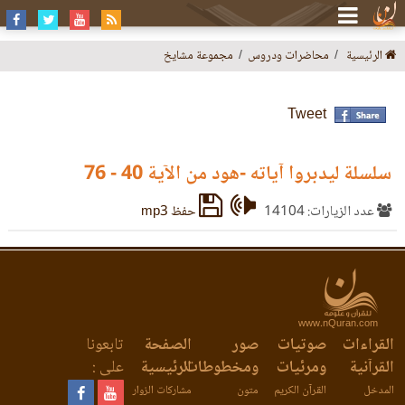
الرئيسية
محاضرات ودروس
مجموعة مشايخ
Tweet
سلسلة ليدبروا آياته -هود من الآية 40 - 76
عدد الزيارات: 14104
حفظ mp3
www.nQuran.com
القراءات
صوتيات
صور
الصفحة
تابعونا
القرآنية
ومرئيات
ومخطوطات
الرئيسية
على :
المدخل
القرآن الكريم
متون
مشاركات الزوار