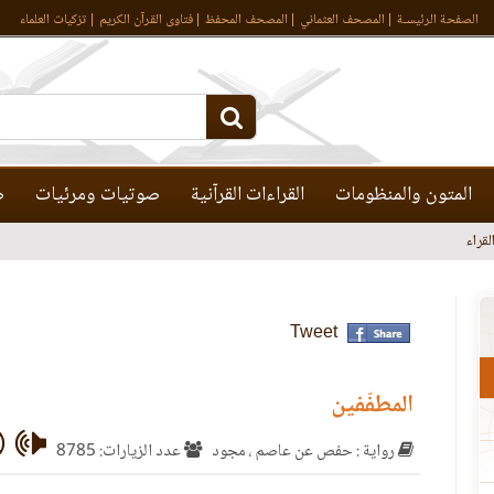
الصفحة الرئيسـة
المصحف العثماني
المصحف المحفظ
فتاوى القرآن الكريم
تزكيات العلماء
المتون والمنظومات
القراءات القرآنية
صوتيات ومرئيات
ص
قراء
Tweet
المطفّفين
رواية : حفص عن عاصم ، مجود
عدد الزيارات: 8785