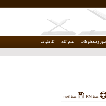
ور ومخطوطات
علم العَّد
تفاعليات
حفظ RM
حفظ mp3