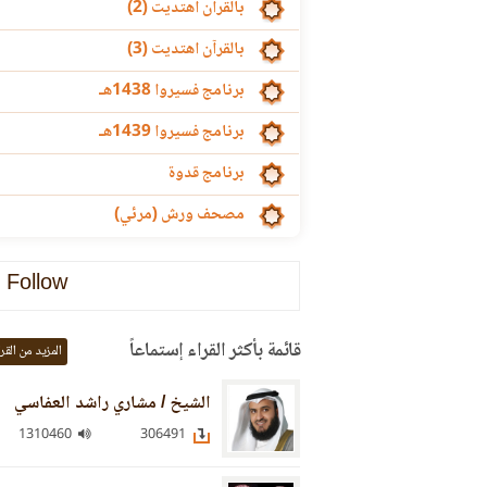
بالقرآن اهتديت (2)
بالقرآن اهتديت (3)
برنامج فسيروا 1438هـ
برنامج فسيروا 1439هـ
برنامج قدوة
مصحف ورش (مرئي)
Follow
قائمة بأكثر القراء إستماعاً
المزيد من القر
الشيخ / مشاري راشد العفاسي
1310460
306491