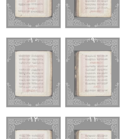
١٠
٩
١٢
١١