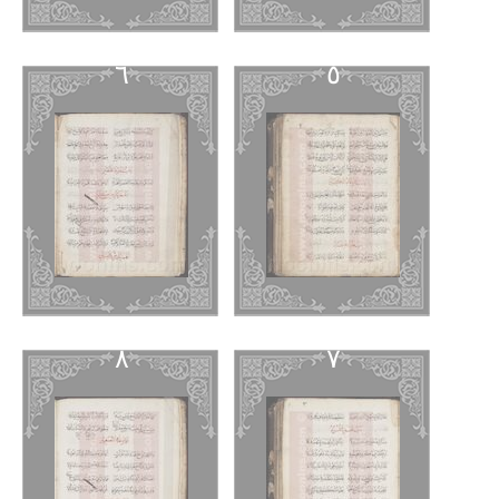
٦
٥
٨
٧