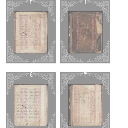
٢
١
٤
٣