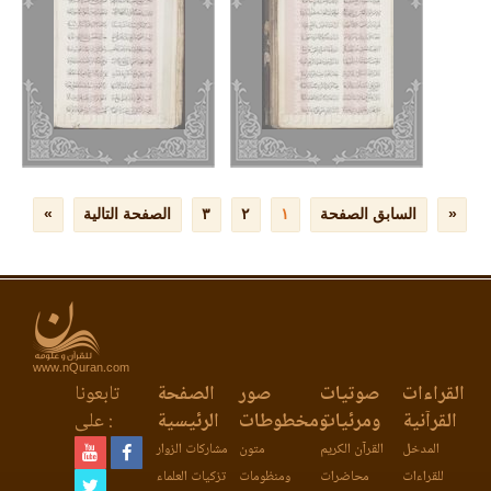
www.nQuran.com
القراءات
صوتيات
صور
الصفحة
تابعونا
القرآنية
ومرئيات
ومخطوطات
الرئيسية
على :
المدخل
القرآن الكريم
متون
مشاركات الزوار
للقراءات
محاضرات
ومنظومات
تزكيات العلماء