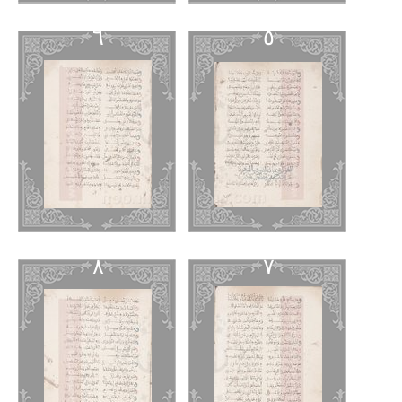
٦
٥
٨
٧