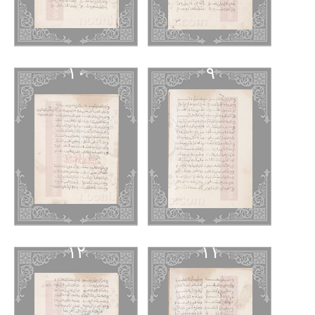
١٠
٩
١٢
١١