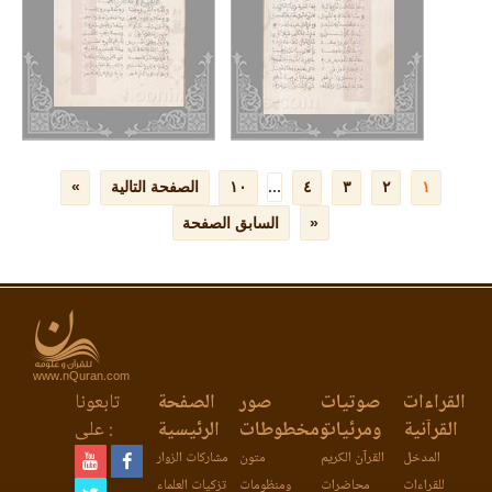
www.nQuran.com
القراءات
صوتيات
صور
الصفحة
تابعونا
القرآنية
ومرئيات
ومخطوطات
الرئيسية
على :
المدخل
القرآن الكريم
متون
مشاركات الزوار
للقراءات
محاضرات
ومنظومات
تزكيات العلماء