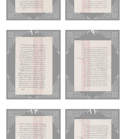
١٠
٩
١٢
١١