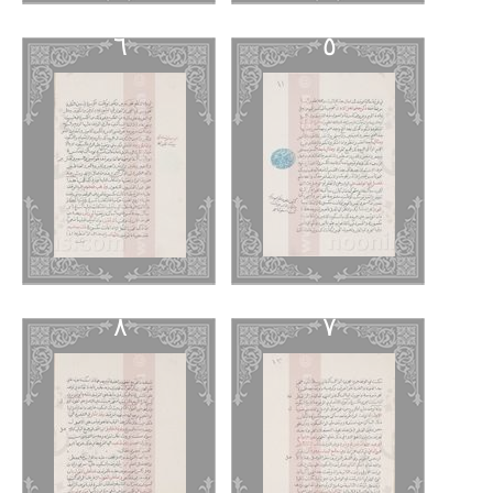
٦
٥
٨
٧