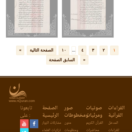
www.nQuran.com
القراءات
صوتيات
صور
الصفحة
تابعونا
القرآنية
ومرئيات
ومخطوطات
الرئيسية
على :
المدخل
القرآن الكريم
متون
مشاركات الزوار
للقراءات
محاضرات
ومنظومات
تزكيات العلماء